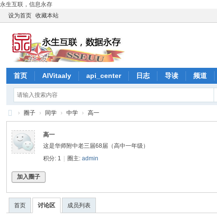
永生互联，信息永存
设为首页
收藏本站
首页
AIVitaaly
api_center
日志
导读
频道
›
圈子
›
同学
›
中学
›
高一
天
高一
安
这是华师附中老三届68届（高中一年级）
通
积分: 1
|
圈主:
admin
约
加入圈子
首页
讨论区
成员列表