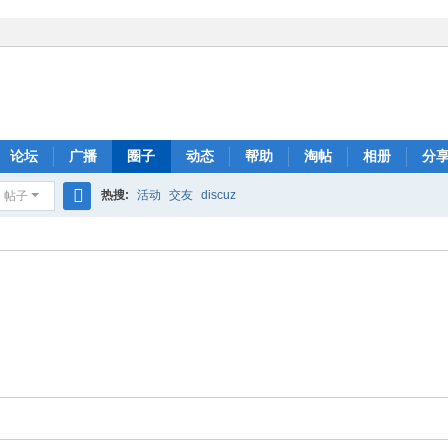
论坛
广播
圈子
动态
帮助
淘帖
相册
分
热搜:
活动
交友
discuz
帖子
搜
索