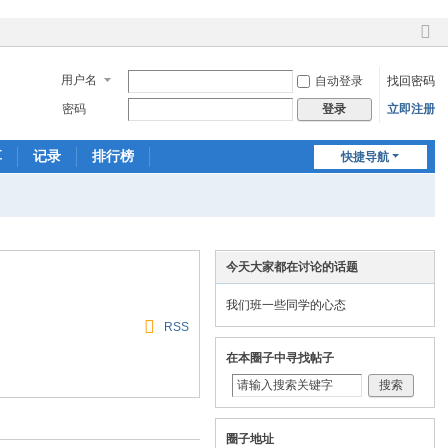
切
换
用户名
自动登录
找回密码
到
窄
密码
立即注册
登录
版
享
记录
排行榜
快捷导航
今天大家都在讨论的话题
我们班一些同学的心态
RSS
在本圈子中寻找帖子
搜索
圈子地址